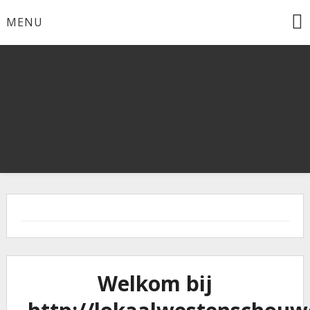
Ga
MENU
naar
de
inhoud
Welkom bij