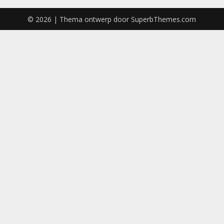
© 2026
| Thema ontwerp door
SuperbThemes.com