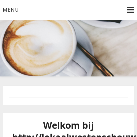
Ga
MENU
naar
de
inhoud
Welkom bij